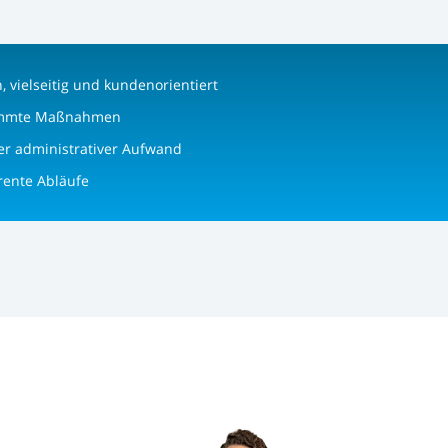
h, vielseitig und kundenorientiert
immte Maßnahmen
er administrativer Aufwand
rente Abläufe