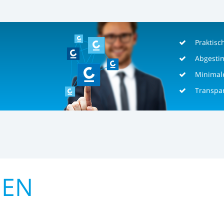
Praktisc
Abgest
Minimal
Transpa
GEN