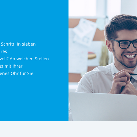
Schritt. In sieben
hres
oll? An welchen Stellen
zt mit Ihrer
enes Ohr für Sie.